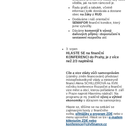
věděla, jak na tom rámcově je.
Řadu grafů a tabulek, včetně
informací kolik dostávala a dostane
obec
na žáky z RUD
.
Dodáváme i náš orientační
SEMAFOR
finanční kondice, který
jsme vytvořily.
Dáváme
komentář k vývoji
daňových příjmů
i
doporučení k
sestavení rozpočtu
atd.
3. srpen
HLASTE SE na finanční
KONFERENCI do Prahy, je z více
než 2/3 naplněná
Cíle a vize vlády vůči samosprávám
(záměry změn financování) představí
místopředsedkyně vlády a ministryně
financí Alena SCHILLEROVÁ na XVIII.
ročníku konference Rozpočet a finanční
vize měst a obcí, kterou pořádáme 8. září
v Praze naproti Hlavnímu nádraží. Na
programu je mj. tradičně
vývoj a výhled
ekonomiky
s důrazem na samosprávy.
Hlaste se, těšíme se na setkání se
zajímavými hosty z finančního
světa,
přihlášky a program ZDE
nebo v
menu uprostřed. Hlásit se lze i
e-mailem
klikniutím ZDE nebo
konference@cityfinance.cz