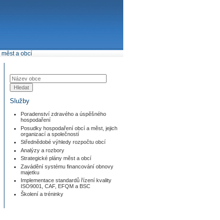
měst a obcí
Služby
Poradenství zdravého a úspěšného
hospodaření
Posudky hospodaření obcí a měst, jejich
organizací a společností
Střednědobé výhledy rozpočtu obcí
Analýzy a rozbory
Strategické plány měst a obcí
Zavádění systému financování obnovy
majetku
Implementace standardů řízení kvality
ISO9001, CAF, EFQM a BSC
Školení a tréninky