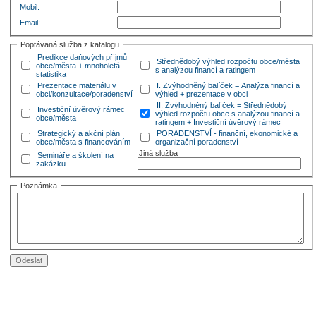
Mobil:
Email:
Poptávaná služba z katalogu
Predikce daňových příjmů
Střednědobý výhled rozpočtu obce/města
obce/města + mnoholetá
s analýzou financí a ratingem
statistika
Prezentace materiálu v
I. Zvýhodněný balíček = Analýza financí a
obci/konzultace/poradenství
výhled + prezentace v obci
II. Zvýhodněný balíček = Střednědobý
Investiční úvěrový rámec
výhled rozpočtu obce s analýzou financí a
obce/města
ratingem + Investiční úvěrový rámec
Strategický a akční plán
PORADENSTVÍ - finanční, ekonomické a
obce/města s financováním
organizační poradenství
Jiná služba
Semináře a školení na
zakázku
Poznámka