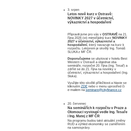
3. srpen
Letos nově kurz v Ostravě:
NOVINKY 2027 v účetnictví,
výkaznictví a hospodaření
Připravili jsme pro vás v
OSTRAVĚ
na 21.
října 2026 (st) mimořádný kurz
NOVINKY
2027 v účetnictví, výkaznictví a
hospodaření
, který navazuje na kurz k
rozpočtu. Lektorem je skvělý Ing. Tomáš
SLUKA z MF ČR.
Doporučujeme
se ubytovat v hotelu Best
Western v Ostravě a objednat oba
semináře, rozpočet 20. října (Ing. Tesař) a
zdrřet se do 21. října na novinky v
účetnictví, výkaznictví a hospodaření (Ing.
Sluka).
Využijte této skvělé příležitosti a hlaste se
kliknutím
ZDE
nebo v menu uprostřed či
e-mailem na
seminare@cityfinance.cz
20. červenec
Na seminářích k rozpočtu v Praze a
Olomouci vystoupí vedle Ing. Tesaře
i Ing. Matej z MF ČR
Na programu budou také aktuální změny
RUD a výhled ekonomiky se zaměřením
na samosprávy.