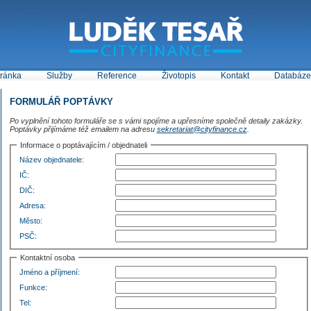
tránka
Služby
Reference
Životopis
Kontakt
Databáze 
FORMULÁŘ POPTÁVKY
Po vyplnění tohoto formuláře se s vámi spojíme a upřesníme společně detaily zakázky.
Poptávky přijímáme též emailem na adresu
sekretariat@cityfinance.cz
.
Informace o poptávajícím / objednateli
Název objednatele:
IČ:
DIČ:
Adresa:
Město:
PSČ:
Kontaktní osoba
Jméno a příjmení:
Funkce:
Tel: