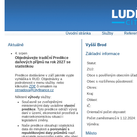
Úvodní stránka
Služby
Refere
Aktuálně
Vyšší Brod
4. srpen
Základní informace
Objednávejte tradiční Predikce
daňových příjmů na rok 2027 se
Statut:
statistikou
ZUJ:
Predikce dodáváme v září jakmile vyjde
Obce s pověřeným obecním úřa
vyhláška k RUD. Objednávky a
Obec s rozšířenou působností:
podrobnosti v menu služby. nebo
kliknutím
ZDE
či emailem na
Okres:
strnadova@cityfinance.cz
Kraj:
Některé
výhody
služby:
Oblast:
Současně se zveřejněnými
ministerskými daty uvádíme
vlastní
IČ:
predikce
. Tyto predikce odráží vývoj
Orientační počet obyvatel:
daní v území, ekonomické prostředí a
makroekonomickou situaci i
Počet zaměstnanců k 1.12.2024:
legislativní změny.
Výměra:
Naše predikce obsahuji i statistická
data do minulosti a
porovnání s
Město
republikovými daty průměrů
např.
ukazatele provozního salda, aby obec