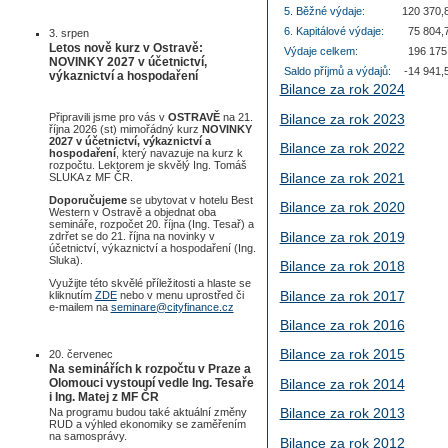
5. Běžné výdaje:
120 370,8
6. Kapitálové výdaje:
75 804,7
3. srpen
Letos nově kurz v Ostravě:
Výdaje celkem:
196 175,
NOVINKY 2027 v účetnictví,
Saldo příjmů a výdajů:
-14 941,5
výkaznictví a hospodaření
Bilance za rok 2024
Bilance za rok 2023
Připravili jsme pro vás v
OSTRAVĚ
na 21.
října 2026 (st) mimořádný kurz
NOVINKY
2027 v účetnictví, výkaznictví a
Bilance za rok 2022
hospodaření
, který navazuje na kurz k
rozpočtu. Lektorem je skvělý Ing. Tomáš
Bilance za rok 2021
SLUKA z MF ČR.
Doporučujeme
se ubytovat v hotelu Best
Bilance za rok 2020
Western v Ostravě a objednat oba
semináře, rozpočet 20. října (Ing. Tesař) a
Bilance za rok 2019
zdrřet se do 21. října na novinky v
účetnictví, výkaznictví a hospodaření (Ing.
Sluka).
Bilance za rok 2018
Využijte této skvělé příležitosti a hlaste se
Bilance za rok 2017
kliknutím
ZDE
nebo v menu uprostřed či
e-mailem na
seminare@cityfinance.cz
Bilance za rok 2016
Bilance za rok 2015
20. červenec
Na seminářích k rozpočtu v Praze a
Olomouci vystoupí vedle Ing. Tesaře
Bilance za rok 2014
i Ing. Matej z MF ČR
Bilance za rok 2013
Na programu budou také aktuální změny
RUD a výhled ekonomiky se zaměřením
na samosprávy.
Bilance za rok 2012