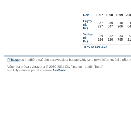
Rok
1997
1998
1999
20
Příjmy
37
39
48
(tis.
297
347
206
8
Kč)
Výdaje
39
32
34
(tis.
324
326
785
2
Kč)
Tisková sestava
Přihlaste
se k odběru našeho zpravodaje a budete vždy jako první informováni o připr
Všechna práva vyhrazena © 2010-2011 CityFinance - Luděk Tesař
Pro CityFinance portál spravuje
NerWare