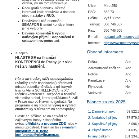
věděla, jak na tom rámcově je.
Ulice:
Míru 250
Řadu grafů a tabulek, včetně
PSČ:
382 73
informací kolik dostávala a dostane
obec
na žáky z RUD
.
Pošta:
Vyšší Brod
Dodáváme i náš orientační
Telefon:
380 746 537
SEMAFOR
finanční kondice, který
jsme vytvořily.
Fax:
380 746 305
Dáváme
komentář k vývoji
E-mail:
podatelna@mestovyssi
daňových příjmů
i
doporučení k
sestavení rozpočtu
atd.
Internet:
http://www.mestovyssi
Obecné informace
3. srpen
HLASTE SE na finanční
Pošta:
Ano
KONFERENCI do Prahy, je z více
než 2/3 naplněná
Zdravotnické zařízení:
Ano
Policie:
Ano
Cíle a vize vlády vůči samosprávám
Kanalizace:
Ano
(záměry změn financování) představí
Plynovod:
Ne
místopředsedkyně vlády a ministryně
financí Alena SCHILLEROVÁ na XVIII.
Vodovod:
Ano
ročníku konference Rozpočet a finanční
vize měst a obcí, kterou pořádáme 8. září
Bilance za rok 2025
v Praze naproti Hlavnímu nádraží. Na
programu je mj. tradičně
vývoj a výhled
ekonomiky
s důrazem na samosprávy.
1. Daňové příjmy:
89 522,8
Hlaste se, těšíme se na setkání se
2. Nedaňové příjmy:
57 579,1
zajímavými hosty z finančního
světa,
přihlášky a program ZDE
nebo v
3. Kapitálové příjmy:
3 096,4
menu uprostřed. Hlásit se lze i
e-mailem
4. Přijaté dotace:
31 035,5
klikniutím ZDE nebo
konference@cityfinance.cz
Příjmy celkem:
181 234,0