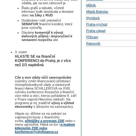
věděla, jak na tom rámcově je.
Mělník
Řadu grafů a tabulek, včetně
Mladá Boleslav
informací kolik dostávala a dostane
obec
na žáky z RUD
.
Nymburk
Dodáváme i náš orientační
SEMAFOR
finanční kondice, který
Praha-východ
jsme vytvořily.
Praha-západ
Dáváme
komentář k vývoji
daňových příjmů
i
doporučení k
Příbram
sestavení rozpočtu
atd.
Rakovník
3. srpen
HLASTE SE na finanční
KONFERENCI do Prahy, je z více
než 2/3 naplněná
Cíle a vize vlády vůči samosprávám
(záměry změn financování) představí
místopředsedkyně vlády a ministryně
financí Alena SCHILLEROVÁ na XVIII.
ročníku konference Rozpočet a finanční
vize měst a obcí, kterou pořádáme 8. září
v Praze naproti Hlavnímu nádraží. Na
programu je mj. tradičně
vývoj a výhled
ekonomiky
s důrazem na samosprávy.
Hlaste se, těšíme se na setkání se
zajímavými hosty z finančního
světa,
přihlášky a program ZDE
nebo v
menu uprostřed. Hlásit se lze i
e-mailem
klikniutím ZDE nebo
konference@cityfinance.cz