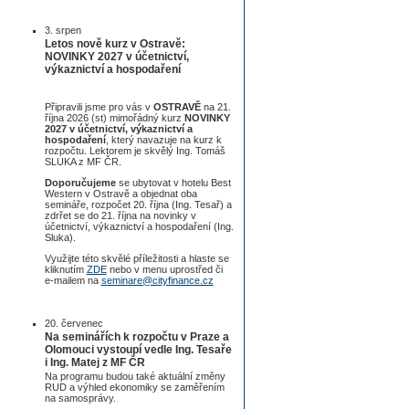
3. srpen
Letos nově kurz v Ostravě:
NOVINKY 2027 v účetnictví,
výkaznictví a hospodaření
Připravili jsme pro vás v
OSTRAVĚ
na 21.
října 2026 (st) mimořádný kurz
NOVINKY
2027 v účetnictví, výkaznictví a
hospodaření
, který navazuje na kurz k
rozpočtu. Lektorem je skvělý Ing. Tomáš
SLUKA z MF ČR.
Doporučujeme
se ubytovat v hotelu Best
Western v Ostravě a objednat oba
semináře, rozpočet 20. října (Ing. Tesař) a
zdrřet se do 21. října na novinky v
účetnictví, výkaznictví a hospodaření (Ing.
Sluka).
Využijte této skvělé příležitosti a hlaste se
kliknutím
ZDE
nebo v menu uprostřed či
e-mailem na
seminare@cityfinance.cz
20. červenec
Na seminářích k rozpočtu v Praze a
Olomouci vystoupí vedle Ing. Tesaře
i Ing. Matej z MF ČR
Na programu budou také aktuální změny
RUD a výhled ekonomiky se zaměřením
na samosprávy.