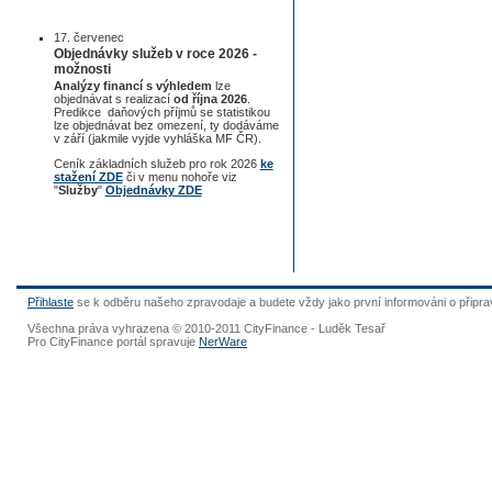
17. červenec
Objednávky služeb v roce 2026 -
možnosti
Analýzy financí s výhledem
lze
objednávat s realizací
od října 2026
.
Predikce daňových příjmů se statistikou
lze objednávat bez omezení, ty dodáváme
v září (jakmile vyjde vyhláška MF ČR).
Ceník základních služeb pro rok 2026
ke
stažení ZDE
či v menu nohoře viz
"
Služby
"
Objednávky ZDE
Přihlaste
se k odběru našeho zpravodaje a budete vždy jako první informováni o připr
Všechna práva vyhrazena © 2010-2011 CityFinance - Luděk Tesař
Pro CityFinance portál spravuje
NerWare