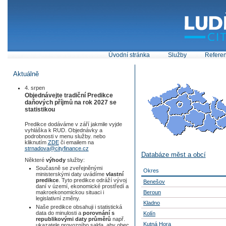
Úvodní stránka
Služby
Refere
Aktuálně
4. srpen
Objednávejte tradiční Predikce
daňových příjmů na rok 2027 se
statistikou
Predikce dodáváme v září jakmile vyjde
vyhláška k RUD. Objednávky a
podrobnosti v menu služby. nebo
kliknutím
ZDE
či emailem na
strnadova@cityfinance.cz
Databáze měst a obcí
Některé
výhody
služby:
Současně se zveřejněnými
Okres
ministerskými daty uvádíme
vlastní
predikce
. Tyto predikce odráží vývoj
Benešov
daní v území, ekonomické prostředí a
Beroun
makroekonomickou situaci i
legislativní změny.
Kladno
Naše predikce obsahuji i statistická
data do minulosti a
porovnání s
Kolín
republikovými daty průměrů
např.
Kutná Hora
ukazatele provozního salda, aby obec