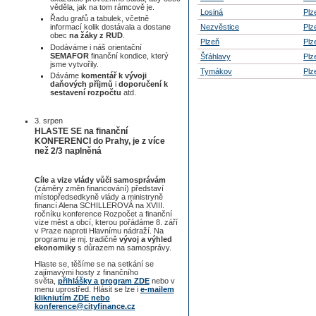
věděla, jak na tom rámcově je.
Losiná
Plz
Řadu grafů a tabulek, včetně
Nezvěstice
Plz
informací kolik dostávala a dostane
obec
na žáky z RUD
.
Plzeň
Plz
Dodáváme i náš orientační
SEMAFOR
finanční kondice, který
Šťáhlavy
Plz
jsme vytvořily.
Tymákov
Plz
Dáváme
komentář k vývoji
daňových příjmů
i
doporučení k
sestavení rozpočtu
atd.
3. srpen
HLASTE SE na finanční
KONFERENCI do Prahy, je z více
než 2/3 naplněná
Cíle a vize vlády vůči samosprávám
(záměry změn financování) představí
místopředsedkyně vlády a ministryně
financí Alena SCHILLEROVÁ na XVIII.
ročníku konference Rozpočet a finanční
vize měst a obcí, kterou pořádáme 8. září
v Praze naproti Hlavnímu nádraží. Na
programu je mj. tradičně
vývoj a výhled
ekonomiky
s důrazem na samosprávy.
Hlaste se, těšíme se na setkání se
zajímavými hosty z finančního
světa,
přihlášky a program ZDE
nebo v
menu uprostřed. Hlásit se lze i
e-mailem
klikniutím ZDE nebo
konference@cityfinance.cz