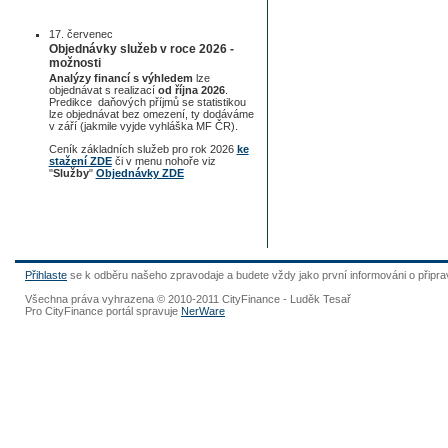
17. červenec
Objednávky služeb v roce 2026 -
možnosti
Analýzy financí s výhledem
lze
objednávat s realizací
od října 2026
.
Predikce daňových příjmů se statistikou
lze objednávat bez omezení, ty dodáváme
v září (jakmile vyjde vyhláška MF ČR).
Ceník základních služeb pro rok 2026
ke
stažení ZDE
či v menu nohoře viz
"
Služby
"
Objednávky ZDE
Přihlaste
se k odběru našeho zpravodaje a budete vždy jako první informováni o připr
Všechna práva vyhrazena © 2010-2011 CityFinance - Luděk Tesař
Pro CityFinance portál spravuje
NerWare