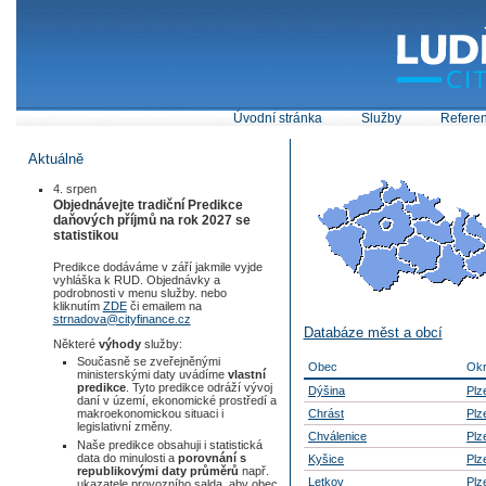
Úvodní stránka
Služby
Refere
Aktuálně
4. srpen
Objednávejte tradiční Predikce
daňových příjmů na rok 2027 se
statistikou
Predikce dodáváme v září jakmile vyjde
vyhláška k RUD. Objednávky a
podrobnosti v menu služby. nebo
kliknutím
ZDE
či emailem na
strnadova@cityfinance.cz
Databáze měst a obcí
Některé
výhody
služby:
Současně se zveřejněnými
Obec
Ok
ministerskými daty uvádíme
vlastní
predikce
. Tyto predikce odráží vývoj
Dýšina
Plz
daní v území, ekonomické prostředí a
Chrást
Plz
makroekonomickou situaci i
legislativní změny.
Chválenice
Plz
Naše predikce obsahuji i statistická
data do minulosti a
porovnání s
Kyšice
Plz
republikovými daty průměrů
např.
Letkov
Plz
ukazatele provozního salda, aby obec