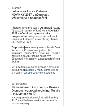
3. srpen
Letos nově kurz v Ostravě:
NOVINKY 2027 v účetnictví,
výkaznictví a hospodaření
Připravili jsme pro vás v
OSTRAVĚ
na 21.
října 2026 (st) mimořádný kurz
NOVINKY
2027 v účetnictví, výkaznictví a
hospodaření
, který navazuje na kurz k
rozpočtu. Lektorem je skvělý Ing. Tomáš
SLUKA z MF ČR.
Doporučujeme
se ubytovat v hotelu Best
Western v Ostravě a objednat oba
semináře, rozpočet 20. října (Ing. Tesař) a
zdrřet se do 21. října na novinky v
účetnictví, výkaznictví a hospodaření (Ing.
Sluka).
Využijte této skvělé příležitosti a hlaste se
kliknutím
ZDE
nebo v menu uprostřed či
e-mailem na
seminare@cityfinance.cz
20. červenec
Na seminářích k rozpočtu v Praze a
Olomouci vystoupí vedle Ing. Tesaře
i Ing. Matej z MF ČR
Na programu budou také aktuální změny
RUD a výhled ekonomiky se zaměřením
na samosprávy.